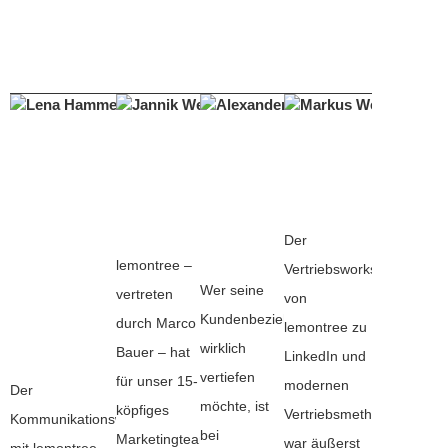
Lena Hammer
Jannik Westram
Alexander Kn
Ma
EEW PIPE
Aareon Deutschland Gmb
Tramo
do
PRODUCTION
Marketing & Communication 
Medienagentu
Gm
ERNDTEBRUECK
| Sales & Marketing
OHG
Ges
GMBH & CO. KG
First Financial Software G
Geschäftsführ
Personalreferentin /
Gesellschafter
Der
Personalentwicklung
lemontree –
Vertriebsworkshop
Leitung
Wer seine
vertreten
von
kaufmännische
Kundenbeziehungen
durch Marco
lemontree zu
Ausbildung
wirklich
Bauer – hat
LinkedIn und
vertiefen
für unser 15-
modernen
Der
möchte, ist
köpfiges
Vertriebsmethoden
Kommunikationsworkshop
bei
Marketingteam
war äußerst