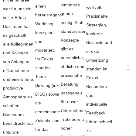
mit lemontree
lemontree
einen
wertvoll.
war für uns ein
genau
herausragenden
Praxisnahe
voller Erfolg.
richtig. Statt
Workshop
Strategien,
Das Team hat
standardisierter
konzipiert
konkrete
es geschafft,
Konzepte
und
Beispiele und
alle Kolleginnen
gibt es
moderiert.
direkte
und Kollegen
persönliche,
Im Fokus
Umsetzung
von Anfang an
ehrliche und
standen
standen im
mitzunehmen
praxisnahe
Team-
Fokus.
und eine offene,
Beratung,
Building (inkl.
Besonders
produktive
passgenau
DISG) sowie
das
Atmosphäre zu
für unser
die
individuelle
schaffen.
Unternehmen.
gemeinsame
Feedback
Besonders
Trotz bereits
Zieldefinition
führte schnell
beeindruckt hat
hoher
für das
zu
uns, wie