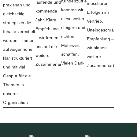
Kundenzufriedenheit
laufende und
messbaren
praxisnah und
konnten wir
kommende
Erfolgen im
gleichzeitig
diese weiter
Jahr. Klare
Vertrieb.
strategisch die
steigern und
Empfehlung
Uneingeschränkte
Inhalte vermittelt
echten
– wir freuen
Empfehlung –
wurden - immer
Mehrwert
uns auf die
wir planen
auf Augenhöhe,
schaffen.
weitere
weitere
klar strukturiert
Vielen Dank!
Zusammenarbeit.
Zusammenarbeit.
und mit viel
Gespür für die
Themen in
unserer
Organisation.