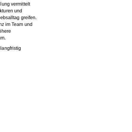
lung vermittelt
kturen und
ebsalltag greifen.
ienz im Team und
höhere
um.
angfristig