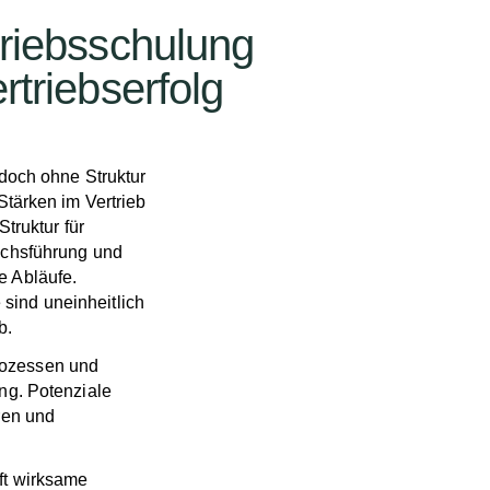
triebsschulung
rtriebserfolg
 doch ohne Struktur
Stärken im Vertrieb
Struktur für
rächsführung und
e Abläufe.
sind uneinheitlich
b.
rozessen und
ung. Potenziale
ren und
ft wirksame