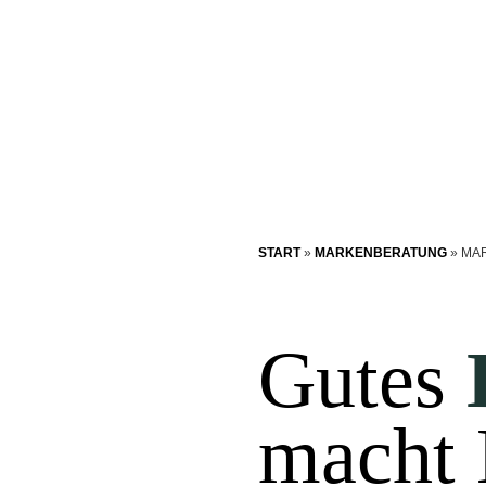
START
»
MARKENBERATUNG
»
MA
Gutes
macht