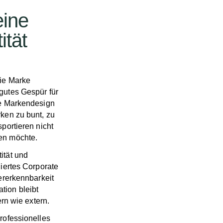
eine
ität
die Marke
gutes Gespür für
le Markendesign
ken zu bunt, zu
portieren nicht
en möchte.
ität und
diertes Corporate
dererkennbarkeit
tion bleibt
ern wie extern.
rofessionelles