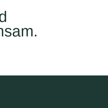
nd
nsam.