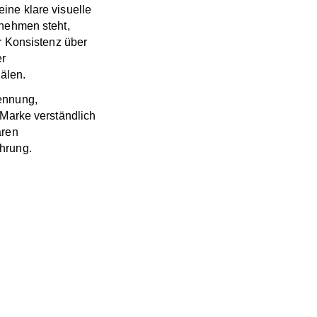
ine klare visuelle
rnehmen steht,
ür Konsistenz über
er
nälen.
ennung,
 Marke verständlich
aren
hrung.