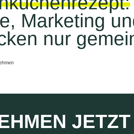
enkuchenrezept:
ke, Marketing u
ecken nur gemei
EHMEN JETZT